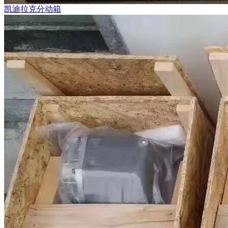
凯迪拉克分动箱